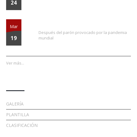
24
¡Vuelve la liga!
Mar
Después del parón provocado por la pandemia
19
mundial
Ver más...
Enlaces
GALERÍA
PLANTILLA
CLASIFICACIÓN