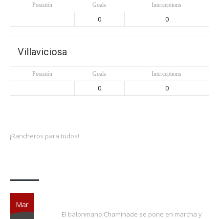
Posición
Goals
Interceptions
0
0
Villaviciosa
Posición
Goals
Interceptions
0
0
¡Rancheros para todos!
Actividades
¡EXTRA, EXTRA!
Mar
El balonmano Chaminade se pone en marcha y