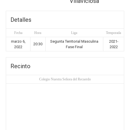
Villaviciosa
Detalles
Fecha
Hora
Liga
Temporada
marzo 6,
Segunta Territorial Masculina
2021-
20:30
2022
Fase Final
2022
Recinto
Colegio Nuestra Señora del Recuerdo