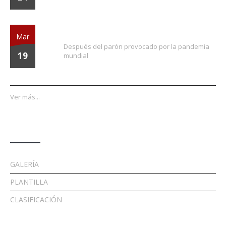
¡Vuelve la liga!
Mar
Después del parón provocado por la pandemia
19
mundial
Ver más...
Enlaces
GALERÍA
PLANTILLA
CLASIFICACIÓN