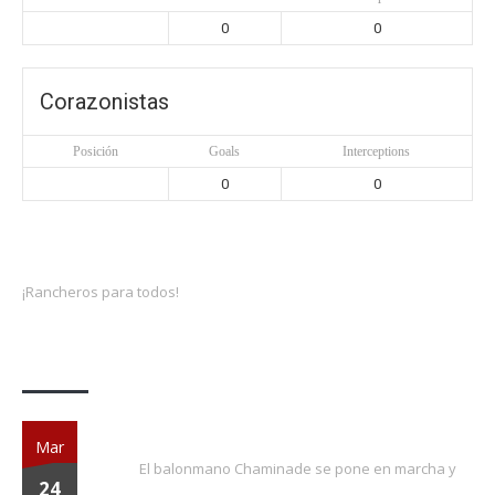
0
0
Corazonistas
Posición
Goals
Interceptions
0
0
¡Rancheros para todos!
Actividades
¡EXTRA, EXTRA!
Mar
El balonmano Chaminade se pone en marcha y
24