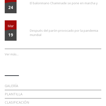
El balonmano Chaminade se pone en marcha y
24
¡Vuelve la liga!
Mar
Después del parón provocado por la pandemia
19
mundial
Ver más...
Enlaces
GALERÍA
PLANTILLA
CLASIFICACIÓN