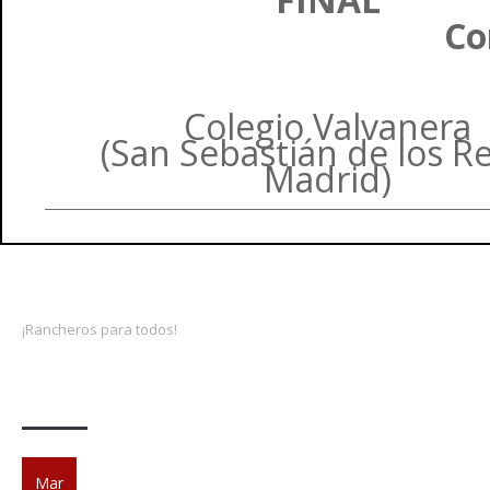
Co
Colegio Valvanera
(San Sebastián de los R
Madrid)
¡Rancheros para todos!
Actividades
¡EXTRA, EXTRA!
Mar