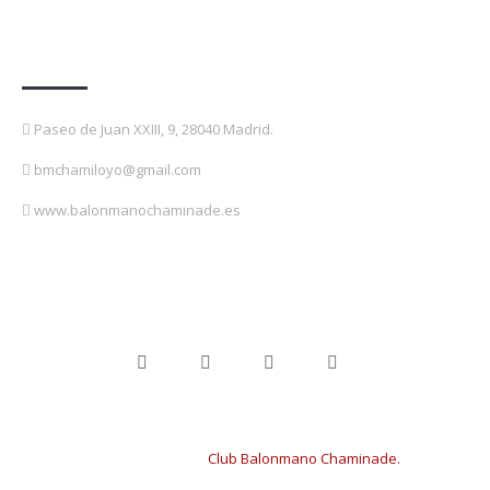
Contacto
Paseo de Juan XXIII, 9, 28040 Madrid.
bmchamiloyo@gmail.com
www.balonmanochaminade.es
Copyright © 2024
Club Balonmano Chaminade.