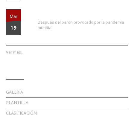
¡Vuelve la liga!
Mar
Después del parón provocado por la pandemia
19
mundial
Ver más...
Enlaces
GALERÍA
PLANTILLA
CLASIFICACIÓN
Contacto