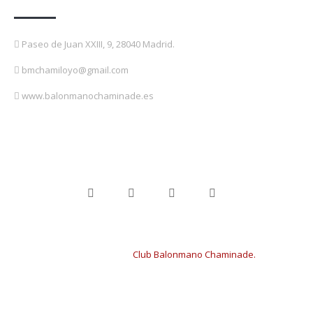
Paseo de Juan XXIII, 9, 28040 Madrid.
bmchamiloyo@gmail.com
www.balonmanochaminade.es
Copyright © 2024
Club Balonmano Chaminade.