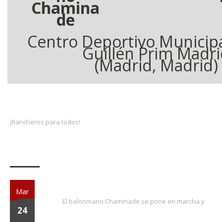
Chamina
de
Centro Deportivo Municip
Guillén Prim Madr
(Madrid, Madrid)
¡Rancheros para todos!
Actividades
¡EXTRA, EXTRA!
Mar
El balonmano Chaminade se pone en marcha y
24