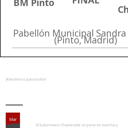
BM Pinto
C
Pabellón Municipal Sandra 
(Pinto, Madrid)
¡Rancheros para todos!
Actividades
¡EXTRA, EXTRA!
Mar
El balonmano Chaminade se pone en marcha y