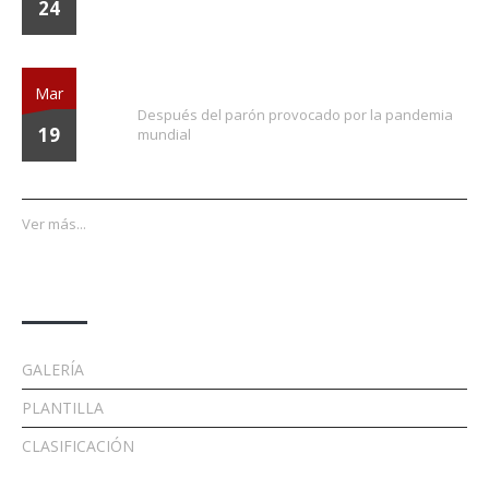
24
¡Vuelve la liga!
Mar
Después del parón provocado por la pandemia
19
mundial
Ver más...
Enlaces
GALERÍA
PLANTILLA
CLASIFICACIÓN