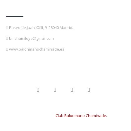
Contacto
Paseo de Juan XXIII, 9, 28040 Madrid.
bmchamiloyo@gmail.com
www.balonmanochaminade.es
Copyright © 2024
Club Balonmano Chaminade.