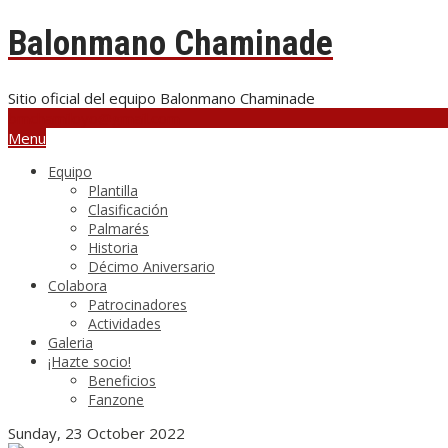
Balonmano Chaminade
Sitio oficial del equipo Balonmano Chaminade
bmchamiloyo@gmail.com
Menu
Equipo
Plantilla
Clasificación
Palmarés
Historia
Décimo Aniversario
Colabora
Patrocinadores
Actividades
Galeria
¡Hazte socio!
Beneficios
Fanzone
Sunday, 23 October 2022