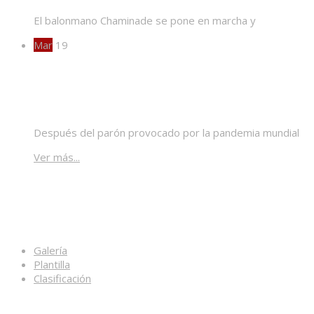
El balonmano Chaminade se pone en marcha y
Mar
19
¡Vuelve la liga!
Después del parón provocado por la pandemia mundial
Ver más...
Enlaces
Galería
Plantilla
Clasificación