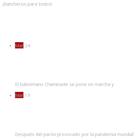
¡Rancheros para todos!
Actividades
Mar
24
¡EXTRA, EXTRA!
El balonmano Chaminade se pone en marcha y
Mar
19
¡Vuelve la liga!
Después del parón provocado por la pandemia mundial