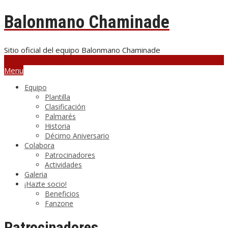
Balonmano Chaminade
Sitio oficial del equipo Balonmano Chaminade
bmchamiloyo@gmail.com
Menu
Equipo
Plantilla
Clasificación
Palmarés
Historia
Décimo Aniversario
Colabora
Patrocinadores
Actividades
Galeria
¡Hazte socio!
Beneficios
Fanzone
Patrocinadores