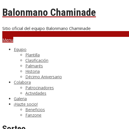
Balonmano Chaminade
Sitio oficial del equipo Balonmano Chaminade
bmchamiloyo@gmail.com
Menu
Equipo
Plantilla
Clasificación
Palmarés
Historia
Décimo Aniversario
Colabora
Patrocinadores
Actividades
Galeria
¡Hazte socio!
Beneficios
Fanzone
Sorteo