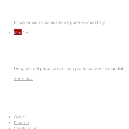
¡EXTRA, EXTRA!
El balonmano Chaminade se pone en marcha y
Mar
19
¡Vuelve la liga!
Después del parón provocado por la pandemia mundial
Ver más...
Enlaces
Galería
Plantilla
Clasificación