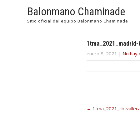
Balonmano Chaminade
Sitio oficial del equipo Balonmano Chaminade
1tma_2021_madrid-b
enero 8, 2021
|
No hay 
Post
←
1tma_2021_cb-valleca
navigation