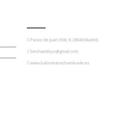
Contacto
Paseo de Juan XXIII, 9, 28040 Madrid.
bmchamiloyo@gmail.com
www.balonmanochaminade.es