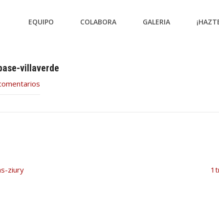
EQUIPO
COLABORA
GALERIA
¡HAZT
ase-villaverde
comentarios
s-ziury
1