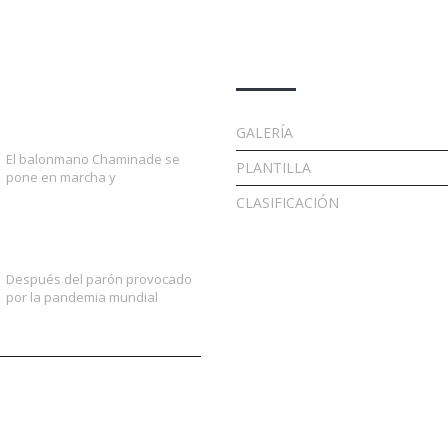
idades
Enlaces
¡EXTRA, EXTRA!
GALERÍA
El balonmano Chaminade se
PLANTILLA
pone en marcha y
CLASIFICACIÓN
¡Vuelve la liga!
Después del parón provocado
por la pandemia mundial