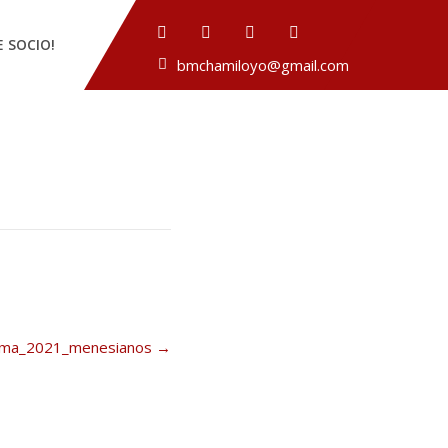
E SOCIO!
bmchamiloyo@gmail.com
tma_2021_menesianos
→