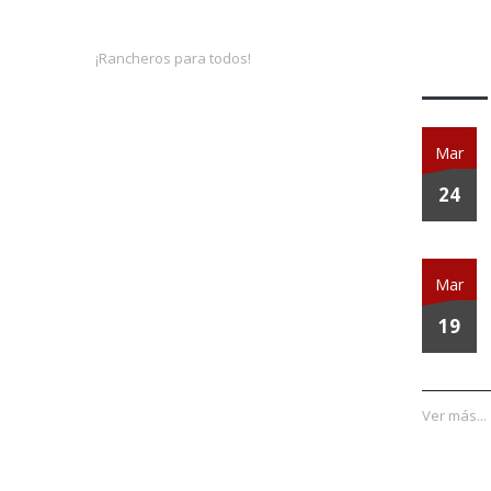
Activ
¡Rancheros para todos!
Mar
24
Mar
19
Ver más...