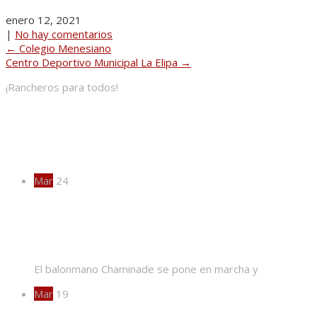
enero 12, 2021
|
No hay comentarios
Post
←
Colegio Menesiano
Centro Deportivo Municipal La Elipa
→
navigation
¡Rancheros para todos!
Actividades
Mar
24
¡EXTRA, EXTRA!
El balonmano Chaminade se pone en marcha y
Mar
19