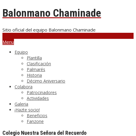
Balonmano Chaminade
Sitio oficial del equipo Balonmano Chaminade
bmchamiloyo@gmail.com
Menu
Equipo
Plantilla
Clasificación
Palmarés
Historia
Décimo Aniversario
Colabora
Patrocinadores
Actividades
Galeria
¡Hazte socio!
Beneficios
Fanzone
Colegio Nuestra Señora del Recuerdo