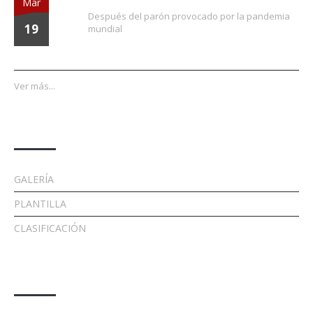
Mar
Después del parón provocado por la pandemia
19
mundial
Ver más...
Enlaces
GALERÍA
PLANTILLA
CLASIFICACIÓN
Contacto