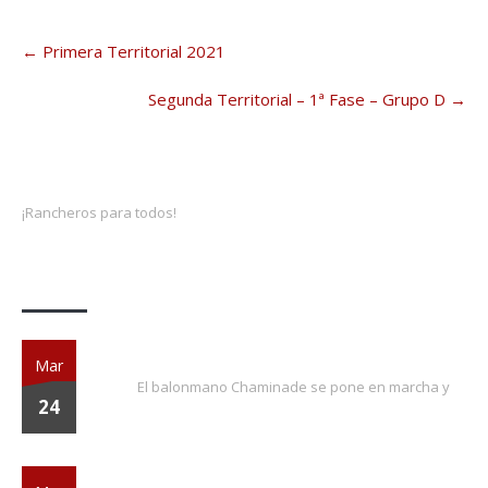
Post
←
Primera Territorial 2021
navigation
Segunda Territorial – 1ª Fase – Grupo D
→
¡Rancheros para todos!
Actividades
¡EXTRA, EXTRA!
Mar
El balonmano Chaminade se pone en marcha y
24
¡Vuelve la liga!