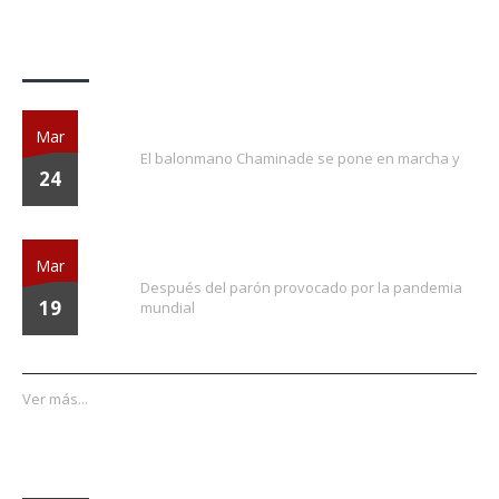
Actividades
¡EXTRA, EXTRA!
Mar
El balonmano Chaminade se pone en marcha y
24
¡Vuelve la liga!
Mar
Después del parón provocado por la pandemia
19
mundial
Ver más...
Enlaces