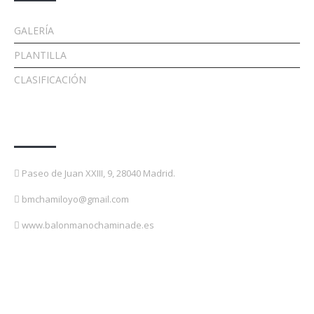
GALERÍA
PLANTILLA
CLASIFICACIÓN
Contacto
Paseo de Juan XXIII, 9, 28040 Madrid.
bmchamiloyo@gmail.com
www.balonmanochaminade.es